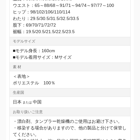
ウエスト：65～88/68～91/71～94/74～97/77～100
ヒップ：98/102/106/110/114
わたり：29.5/30.5/31.5/32.5/33.5
股下：69/70/71/72/72
裾幅：19.5/20.5/21.5/22.5/23.5
モデルサイズ
■モデル身長：160cm
■モデル着用サイズ：Mサイズ
素 材
＜表地＞
ポリエステル 100％
生産国
日本
中国
または
お取り扱いご注意
・漂白剤、タンブラー乾燥機のご使用はお避け下さい。
・移染する場合がありますので、他の製品と分けて保管し
てください。