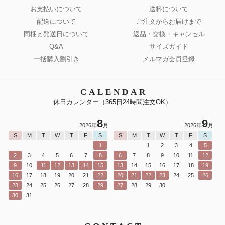
お支払いについて
送料について
配送について
ご注文からお届けまで
同梱と発送日について
返品・交換・キャンセル
Q&A
サイズガイド
一括購入割引き
メルマガ会員登録
CALENDAR
休日カレンダー（365日24時間注文OK）
8
9
2026年
月
2026年
月
S
M
T
W
T
F
S
S
M
T
W
T
F
S
1
1
2
3
4
5
2
3
4
5
6
7
8
6
7
8
9
10
11
12
9
10
11
12
13
14
15
13
14
15
16
17
18
19
16
17
18
19
20
21
22
20
21
22
23
24
25
26
23
24
25
26
27
28
29
27
28
29
30
30
31