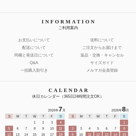
INFORMATION
ご利用案内
お支払いについて
送料について
配送について
ご注文からお届けまで
同梱と発送日について
返品・交換・キャンセル
Q&A
サイズガイド
一括購入割引き
メルマガ会員登録
CALENDAR
休日カレンダー（365日24時間注文OK）
7
8
2026年
月
2026年
月
S
M
T
W
T
F
S
S
M
T
W
T
F
S
1
2
3
4
1
5
6
7
8
9
10
11
2
3
4
5
6
7
8
12
13
14
15
16
17
18
9
10
11
12
13
14
15