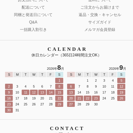
配送について
ご注文からお届けまで
同梱と発送日について
返品・交換・キャンセル
Q&A
サイズガイド
一括購入割引き
メルマガ会員登録
CALENDAR
休日カレンダー（365日24時間注文OK）
8
9
2026年
月
2026年
月
S
M
T
W
T
F
S
S
M
T
W
T
F
S
1
1
2
3
4
5
2
3
4
5
6
7
8
6
7
8
9
10
11
12
9
10
11
12
13
14
15
13
14
15
16
17
18
19
16
17
18
19
20
21
22
20
21
22
23
24
25
26
23
24
25
26
27
28
29
27
28
29
30
30
31
CONTACT