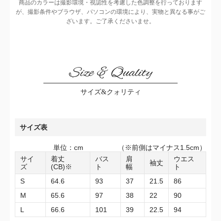
商品のカラーは撮影環境・視認性を考慮した色調整を行っております
が、撮影条件やブラウザ、パソコンの環境により、実物と異なる事がご
ざいます。ご了承くださいませ。
Size & Quality
サイズ&クォリティ
サイズ表
単位：cm （※前側はマイナス1.5cm）
サイ
着丈
バス
肩
ウエス
袖丈
ズ
(CB)※
ト
幅
ト
S
64.6
93
37
21.5
86
M
65.6
97
38
22
90
L
66.6
101
39
22.5
94