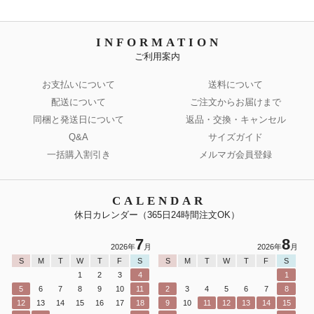
INFORMATION
ご利用案内
お支払いについて
送料について
配送について
ご注文からお届けまで
同梱と発送日について
返品・交換・キャンセル
Q&A
サイズガイド
一括購入割引き
メルマガ会員登録
CALENDAR
休日カレンダー（365日24時間注文OK）
7
8
2026年
月
2026年
月
S
M
T
W
T
F
S
S
M
T
W
T
F
S
1
2
3
4
1
5
6
7
8
9
10
11
2
3
4
5
6
7
8
12
13
14
15
16
17
18
9
10
11
12
13
14
15